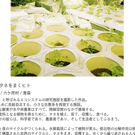
 / タネをまくヒト
5 / 六ケ所村 / 青森
」と呼ばれるエコシステムの研究施設を撮影した作品。
ために自給自足する、小さな生態系を再現する施設。
な酸素や水や栄養素はすべて、閉鎖空間のなかで循環する。
食料となる植物を得るために、タネを植え、育て、収穫し、食べる。
かの彼らは、科学者であり、農業者であり、そして生活者としてふるまう。
と夜のサイクルがつくられる。水耕栽培によって植物が実る。排出物の分解作用は
て構築された自然のサイクルと、タネをまき、収穫する、古くから繰り返される人