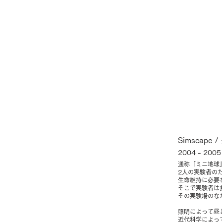
Simscape
2004 - 200
通称「ミニ地球
2人の実験者の
生命維持に必要
そこで実験者は
その実験場のな
照明によって昼
近代科学によっ