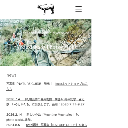
sheepphoto official website
Yozo Takada Photographs
news
写真集「NATURE GUIDE」発売中
baseネットショップはこ
ちら
2026.7.4
「札幌芸術の森美術館 開園40周年記念 花と
獣 いろとかたち」に出展します。会期：2026.7.11-9.27
​2026.2.14
新しい作品「Mounting Mountains」を、
photo workに追加。
2024.8.5
note開設
写真集「NATURE GUIDE」を楽し